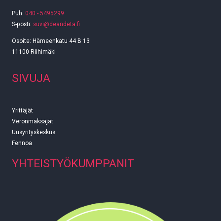
Puh:
040 - 5495299
S-posti:
suvi@deandeta.fi
Osoite: Hämeenkatu 44 B 13
11100 Riihimäki
SIVUJA
Yrittäjät
Veronmaksajat
Uusyrityskeskus
Fennoa
YHTEISTYÖKUMPPANIT